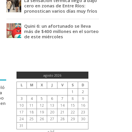
La sensación térmica llegó a bajo
cero en zonas de Entre Ríos:
pronostican varios días muy fríos
Quini 6: un afortunado se lleva
más de $400 millones en el sorteo
de este miércoles
agosto 2026
L
M
X
J
V
S
D
eló
1
2
a
po
3
4
5
6
7
8
9
 en
10
11
12
13
14
15
16
17
18
19
20
21
22
23
24
25
26
27
28
29
30
31
« Jul