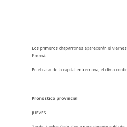
Los primeros chaparrones aparecerán el viernes 
Paraná.
En el caso de la capital entrerriana, el clima cont
Pronóstico provincial
JUEVES
Tarde-Noche: Cielo algo a parcialmente nublado