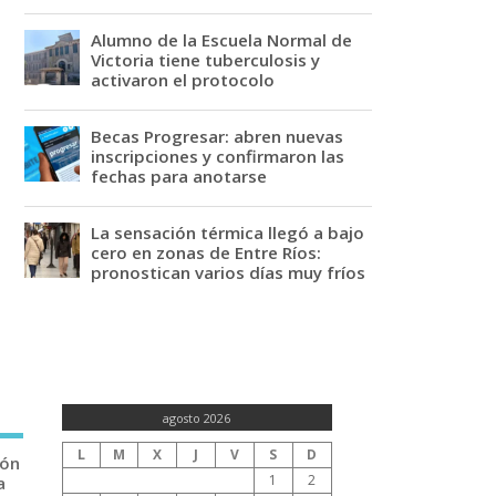
Alumno de la Escuela Normal de
Victoria tiene tuberculosis y
activaron el protocolo
Becas Progresar: abren nuevas
inscripciones y confirmaron las
fechas para anotarse
La sensación térmica llegó a bajo
cero en zonas de Entre Ríos:
pronostican varios días muy fríos
agosto 2026
L
M
X
J
V
S
D
ión
1
2
a