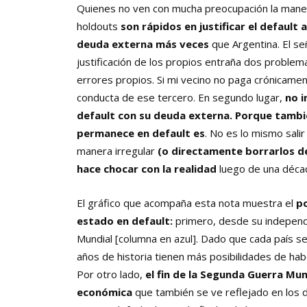
Quienes no ven con mucha preocupación la maner
holdouts
son rápidos en justificar el defaul
deuda externa más veces
que Argentina. El s
justificación de los propios entraña dos problema
errores propios. Si mi vecino no paga crónicamen
conducta de ese tercero. En segundo lugar,
no i
default con su deuda externa. Porque
tambié
permanece en default es
. No es lo mismo sal
manera irregular
(o directamente borrarlos de 
hace chocar con la realidad
luego de una déca
El gráfico que acompaña esta nota muestra el
po
estado en default:
primero, desde su independ
Mundial [columna en azul]. Dado que cada país s
años de historia tienen más posibilidades de ha
Por otro lado,
el fin de la Segunda Guerra Mun
económica
que también se ve reflejado en los d