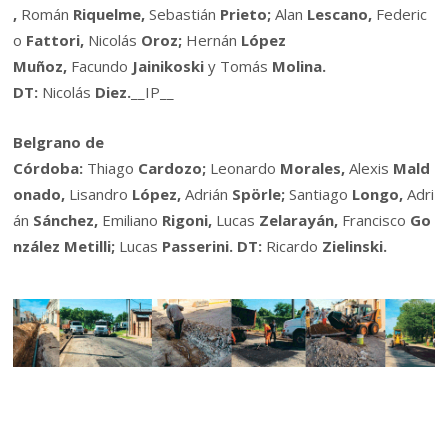
,
Román
Riquelme,
Sebastián
Prieto;
Alan
Lescano,
Federic
o
Fattori,
Nicolás
Oroz;
Hernán
López
Muñoz,
Facundo
Jainikoski
y
Tomás
Molina.
DT:
Nicolás
Diez.
__IP__
Belgrano de
Córdoba:
Thiago
Cardozo;
Leonardo
Morales,
Alexis
Mald
onado,
Lisandro
López,
Adrián
Spörle;
Santiago
Longo,
Adri
án
Sánchez,
Emiliano
Rigoni,
Lucas
Zelarayán,
Francisco
Go
nzález Metilli;
Lucas
Passerini. DT:
Ricardo
Zielinski.