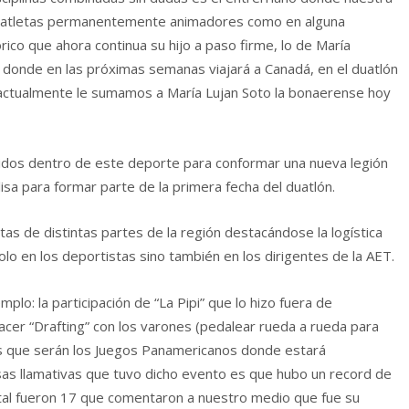
s atletas permanentemente animadores como en alguna
órico que ahora continua su hijo a paso firme, lo de María
lón donde en las próximas semanas viajará a Canadá, en el duatlón
y actualmente le sumamos a María Lujan Soto la bonaerense hoy
lidos dentro de este deporte para conformar una nueva legión
isa para formar parte de la primera fecha del duatlón.
s de distintas partes de la región destacándose la logística
lo en los deportistas sino también en los dirigentes de la AET.
plo: la participación de “La Pipi” que lo hizo fuera de
acer “Drafting” con los varones (pedalear rueda a rueda para
os que serán los Juegos Panamericanos donde estará
sas llamativas que tuvo dicho evento es que hubo un record de
total fueron 17 que comentaron a nuestro medio que fue su