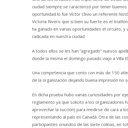
ciudad siempre se caracterizó por tener bueno
oportunidad lo fue Víctor Clivio un referente hist
Victoria Rivero que si bien su fuerte es el triat
ha ganado en varias oportunidades el circuito, 
radicada en nuestra ciudad.
A todos ellos se les han “agregado” nuevos apel
donde la misma el domingo pasado viajo a Villa El
Una competencia que conto con más de 150 atleta
de la organización dejando buena impresión no so
En dicha prueba hubo varias curiosidades por ejem
reglamento ya que solicito a los organizadores h
aprovechar la succión) para medirse de cara a l
representando al país en Canadá. Otra de las co
participantes oriundos de las siete colinas, en 