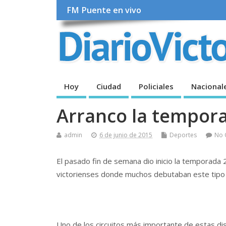
FM Puente en vivo
Hoy
Ciudad
Policiales
Nacional
Arranco la tempora
admin
6 de junio de 2015
Deportes
No 
El pasado fin de semana dio inicio la temporada 
victorienses donde muchos debutaban este tipo
Uno de los circuitos más importante de estas di