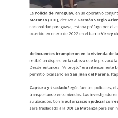
La
Policía de Paraguay
, en un operativo conjun
Matanza (DDI)
, detuvo a
Germán Sergio Atien
nacionalidad paraguaya, estaba prófugo por el 
ocurrido en enero de 2022 en el barrio
Virrey d
delincuentes irrumpieron en la vivienda de l
recibió un disparo en la cabeza que le provocó l
Desde entonces, “Anteojito” era intensamente 
permitió localizarlo en
San Juan del Paraná
, Ita
Captura y traslado
Según fuentes policiales, e
transportando encomiendas. Los investigadores 
su ubicación. Con la
autorización judicial corr
será trasladado a la
DDI La Matanza
para ser in