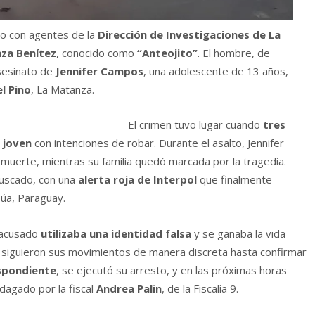
to con agentes de la
Dirección de Investigaciones de La
za Benítez
, conocido como
“Anteojito”
. El hombre, de
asesinato de
Jennifer Campos
, una adolescente de 13 años,
el Pino
, La Matanza.
El crimen tuvo lugar cuando
tres
a joven
con intenciones de robar. Durante el asalto, Jennifer
a muerte, mientras su familia quedó marcada por la tragedia.
buscado, con una
alerta roja de Interpol
que finalmente
púa, Paraguay.
l acusado
utilizaba una identidad falsa
y se ganaba la vida
siguieron sus movimientos de manera discreta hasta confirmar
espondiente
, se ejecutó su arresto, y en las próximas horas
dagado por la fiscal
Andrea Palin
, de la Fiscalía 9.