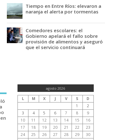
Tiempo en Entre Ríos: elevaron a
naranja el alerta por tormentas
Comedores escolares: el
Gobierno apelará el fallo sobre
provisión de alimentos y aseguró
que el servicio continuará
agosto 2026
L
M
X
J
V
S
D
eló
1
2
a
po
3
4
5
6
7
8
9
 en
10
11
12
13
14
15
16
17
18
19
20
21
22
23
24
25
26
27
28
29
30