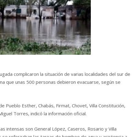
ugada complicaron la situación de varias localidades del sur de
tima que unas 500 personas debieron evacuarse, según se
 de Pueblo Esther, Chabás, Firmat, Chovet, Villa Constitución,
uel Torres, indicó la información oficial.
as intensas son General López, Caseros, Rosario y Villa
s se reforzaban las tareas de bombeo de agua y asistencia a