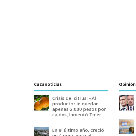
Cazanoticias
Opinión
Crisis del citrus: «Al
productor le quedan
apenas 2.000 pesos por
cajón», lamentó Toler
En el último año, creció
un 4 por ciento el