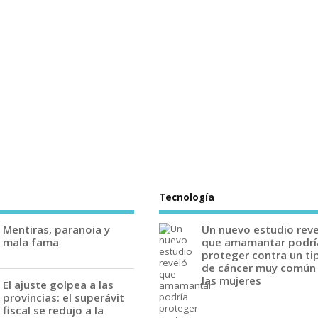
Tecnología
Mentiras, paranoia y
Un nuevo estudio rev
mala fama
que amamantar podrí
proteger contra un ti
de cáncer muy común
las mujeres
El ajuste golpea a las
provincias: el superávit
fiscal se redujo a la