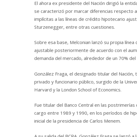
El ahora ex presidente del Nación dirigió la ent
se caracterizó por marcar diferencias respecto a 
implícitas a las líneas de crédito hipotecario ajus
Sturzenegger, entre otras cuestiones.
Sobre esa base, Melconian lanzó su propia línea d
ajustable posteriormente de acuerdo con el aumen
demanda del mercado, alrededor de un 70% del to
González Fraga, el designado titular del Nación,
privado y funcionario público, surgido de la Uni
Harvard y la London School of Economics.
Fue titular del Banco Central en las postrimerías
cargo entre 1989 y 1990, en los períodos de hiper
inicial de la presidencia de Carlos Menem.
A su salida del BCRA, González Fraga se lanzó a l