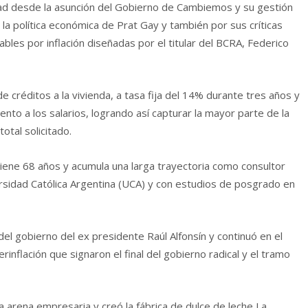
idad desde la asunción del Gobierno de Cambiemos y su gestión
la política económica de Prat Gay y también por sus críticas
tables por inflación diseñadas por el titular del BCRA, Federico
e créditos a la vivienda, a tasa fija del 14% durante tres años y
to a los salarios, logrando así capturar la mayor parte de la
tal solicitado.
 tiene 68 años y acumula una larga trayectoria como consultor
versidad Católica Argentina (UCA) y con estudios de posgrado en
 del gobierno del ex presidente Raúl Alfonsín y continuó en el
inflación que signaron el final del gobierno radical y el tramo
a arena empresaria y creó la fábrica de dulce de leche La