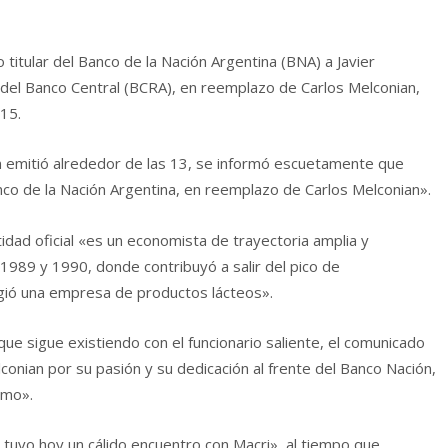
titular del Banco de la Nación Argentina (BNA) a Javier
 del Banco Central (BCRA), en reemplazo de Carlos Melconian,
15.
n emitió alrededor de las 13, se informó escuetamente que
co de la Nación Argentina, en reemplazo de Carlos Melconian».
tidad oficial «es un economista de trayectoria amplia y
1989 y 1990, donde contribuyó a salir del pico de
irigió una empresa de productos lácteos».
que sigue existiendo con el funcionario saliente, el comunicado
onian por su pasión y su dedicación al frente del Banco Nación,
smo».
tuvo hoy un cálido encuentro con Macri», al tiempo que