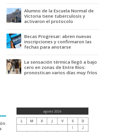
Alumno de la Escuela Normal de
Victoria tiene tuberculosis y
activaron el protocolo
Becas Progresar: abren nuevas
inscripciones y confirmaron las
fechas para anotarse
La sensación térmica llegó a bajo
cero en zonas de Entre Ríos:
pronostican varios días muy fríos
agosto 2026
L
M
X
J
V
S
D
ión
1
2
a