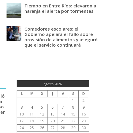
Tiempo en Entre Ríos: elevaron a
naranja el alerta por tormentas
Comedores escolares: el
Gobierno apelará el fallo sobre
provisión de alimentos y aseguró
que el servicio continuará
agosto 2026
L
M
X
J
V
S
D
eló
1
2
a
po
3
4
5
6
7
8
9
 en
10
11
12
13
14
15
16
17
18
19
20
21
22
23
24
25
26
27
28
29
30