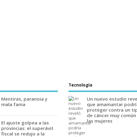
Tecnología
Mentiras, paranoia y
Un nuevo estudio rev
mala fama
que amamantar podrí
proteger contra un ti
de cáncer muy común
las mujeres
El ajuste golpea a las
provincias: el superávit
fiscal se redujo a la