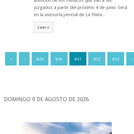
atención de los médicos que van a ser
juzgados a partir del próximo 4 de junio. Será
en la asesoría pericial de La Plata…
Leer »
«
‹
829
830
831
832
833
›
DOMINGO 9 DE AGOSTO DE 2026