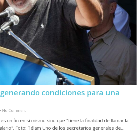
á generando condiciones para una
No Comment
s un fin en sí mismo sino que "tiene la finalidad de llamar la
lario". Foto: Télam Uno de los secretarios generales de…