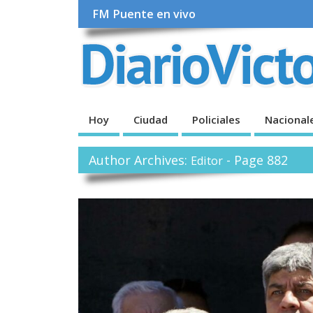
FM Puente en vivo
Hoy
Ciudad
Policiales
Nacional
Author Archives:
- Page 882
Editor