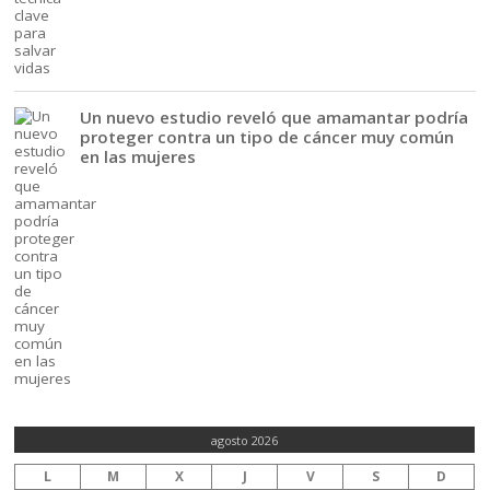
Un nuevo estudio reveló que amamantar podría
proteger contra un tipo de cáncer muy común
en las mujeres
agosto 2026
L
M
X
J
V
S
D