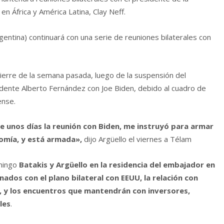
n África y América Latina, Clay Neff.
Argentina) continuará con una serie de reuniones bilaterales con
cierre de la semana pasada, luego de la suspensión del
dente Alberto Fernández con Joe Biden, debido al cuadro de
ense.
ere unos días la reunión con Biden, me instruyó para armar
omía, y está armada»,
dijo Argüello el viernes a Télam
omingo
Batakis y Argüello en la residencia del embajador en
dos con el plano bilateral con EEUU, la relación con
D, y los encuentros que mantendrán con inversores,
les
.