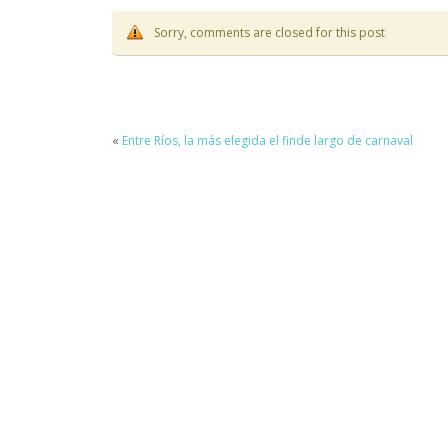
Sorry, comments are closed for this post
«
Entre Ríos, la más elegida el finde largo de carnaval