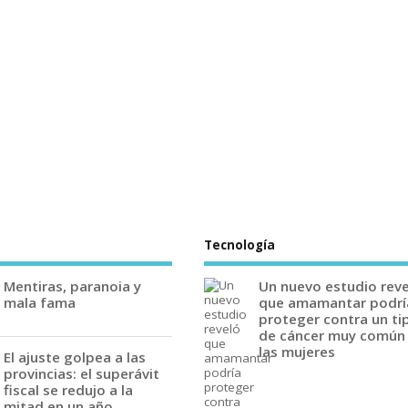
Tecnología
Mentiras, paranoia y
Un nuevo estudio rev
mala fama
que amamantar podrí
proteger contra un ti
de cáncer muy común
las mujeres
El ajuste golpea a las
provincias: el superávit
fiscal se redujo a la
mitad en un año