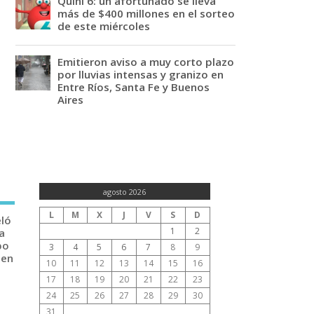
Quini 6: un afortunado se lleva
más de $400 millones en el sorteo
de este miércoles
Emitieron aviso a muy corto plazo
por lluvias intensas y granizo en
Entre Ríos, Santa Fe y Buenos
Aires
agosto 2026
L
M
X
J
V
S
D
eló
1
2
a
po
3
4
5
6
7
8
9
 en
10
11
12
13
14
15
16
17
18
19
20
21
22
23
24
25
26
27
28
29
30
31