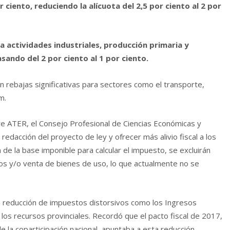
r ciento, reduciendo la alícuota del 2,5 por ciento al 2 por
a actividades industriales, producción primaria y
asando del 2 por ciento al 1 por ciento.
 rebajas significativas para sectores como el transporte,
m.
e ATER, el Consejo Profesional de Ciencias Económicas y
dacción del proyecto de ley y ofrecer más alivio fiscal a los
de la base imponible para calcular el impuesto, se excluirán
os y/o venta de bienes de uso, lo que actualmente no se
la reducción de impuestos distorsivos como los Ingresos
 los recursos provinciales. Recordó que el pacto fiscal de 2017,
e la coparticipación nacional, apuntaba a esta reducción,