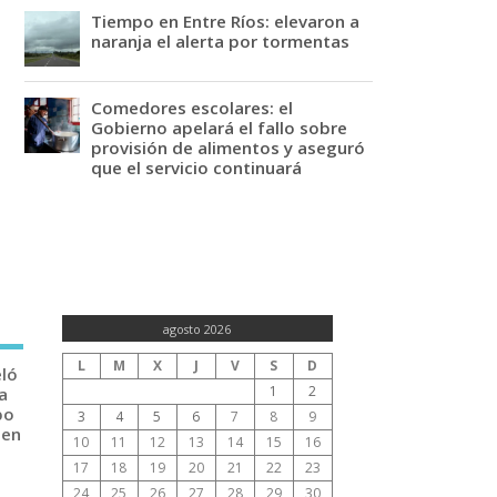
Tiempo en Entre Ríos: elevaron a
naranja el alerta por tormentas
Comedores escolares: el
Gobierno apelará el fallo sobre
provisión de alimentos y aseguró
que el servicio continuará
agosto 2026
L
M
X
J
V
S
D
eló
1
2
a
po
3
4
5
6
7
8
9
 en
10
11
12
13
14
15
16
17
18
19
20
21
22
23
24
25
26
27
28
29
30