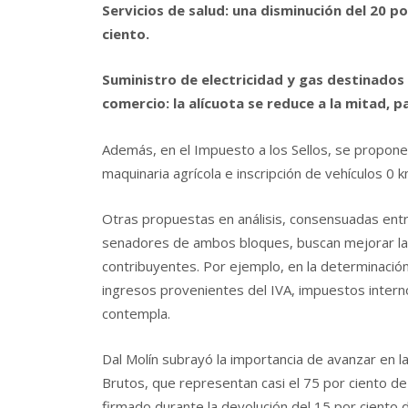
Servicios de salud: una disminución del 20 po
ciento.
Suministro de electricidad y gas destinados 
comercio: la alícuota se reduce a la mitad, p
Además, en el Impuesto a los Sellos, se proponen
maquinaria agrícola e inscripción de vehículos 0 k
Otras propuestas en análisis, consensuadas entr
senadores de ambos bloques, buscan mejorar la re
contribuyentes. Por ejemplo, en la determinación 
ingresos provenientes del IVA, impuestos intern
contempla.
Dal Molín subrayó la importancia de avanzar en 
Brutos, que representan casi el 75 por ciento de
firmado durante la devolución del 15 por ciento d