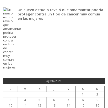
Un nuevo estudio reveló que amamantar podría
proteger contra un tipo de cáncer muy común
en las mujeres
agosto 2026
L
M
X
J
V
S
D
1
2
3
4
5
6
7
8
9
10
11
12
13
14
15
16