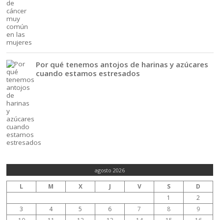
Por qué tenemos antojos de harinas y azúcares
cuando estamos estresados
agosto 2026
L
M
X
J
V
S
D
1
2
3
4
5
6
7
8
9