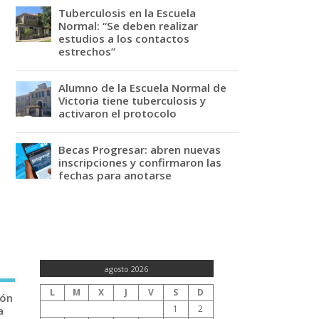
Tuberculosis en la Escuela
Normal: “Se deben realizar
estudios a los contactos
estrechos”
Alumno de la Escuela Normal de
Victoria tiene tuberculosis y
activaron el protocolo
Becas Progresar: abren nuevas
inscripciones y confirmaron las
fechas para anotarse
agosto 2026
L
M
X
J
V
S
D
ión
1
2
a