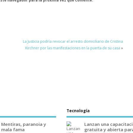
este navegador para la próxima vez que comente.
La Justicia podría revocar el arresto domiciliario de Cristina
Kirchner por las manifestaciones en la puerta de su casa
»
Tecnología
Mentiras, paranoia y
Lanzan una capacitac
mala fama
gratuita y abierta par