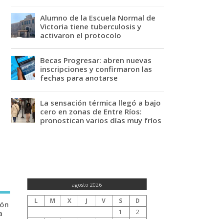
Alumno de la Escuela Normal de
Victoria tiene tuberculosis y
activaron el protocolo
Becas Progresar: abren nuevas
inscripciones y confirmaron las
fechas para anotarse
La sensación térmica llegó a bajo
cero en zonas de Entre Ríos:
pronostican varios días muy fríos
agosto 2026
L
M
X
J
V
S
D
ión
1
2
a