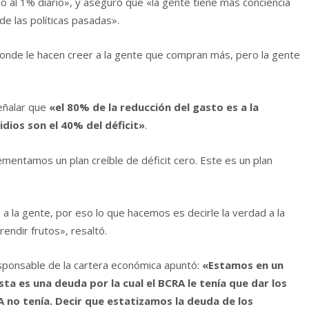
do al 1% diario», y aseguró que «la gente tiene más conciencia
 de las políticas pasadas».
onde le hacen creer a la gente que compran más, pero la gente
señalar que
«el 80% de la reducción del gasto es a la
idios son el 40% del déficit»
.
plementamos un plan creíble de déficit cero. Este es un plan
a la gente, por eso lo que hacemos es decirle la verdad a la
rendir frutos», resaltó.
sponsable de la cartera económica apuntó:
«Estamos en un
ta es una deuda por la cual el BCRA le tenía que dar los
A no tenía. Decir que estatizamos la deuda de los