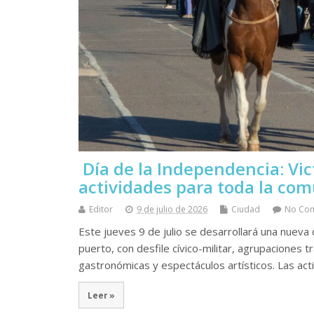
Día de la Independencia: Vict
actividades para toda la co
Editor
9 de julio de 2026
Ciudad
No Co
Este jueves 9 de julio se desarrollará una nueva
puerto, con desfile cívico-militar, agrupaciones 
gastronómicas y espectáculos artísticos. Las ac
Leer »