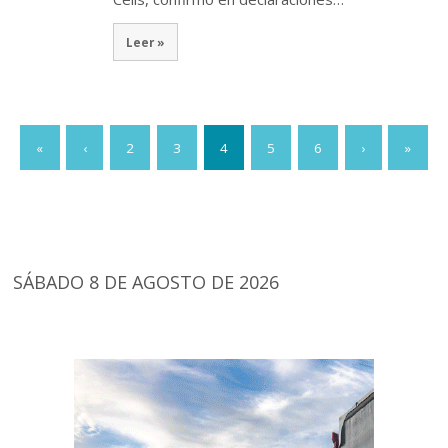
Leer »
«
‹
2
3
4
5
6
›
»
SÁBADO 8 DE AGOSTO DE 2026