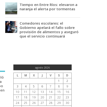
Tiempo en Entre Ríos: elevaron a
naranja el alerta por tormentas
Comedores escolares: el
Gobierno apelará el fallo sobre
provisión de alimentos y aseguró
que el servicio continuará
agosto 2026
L
M
X
J
V
S
D
eló
1
2
a
po
3
4
5
6
7
8
9
 en
10
11
12
13
14
15
16
17
18
19
20
21
22
23
24
25
26
27
28
29
30