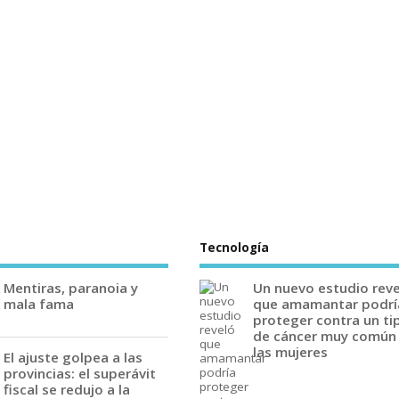
Tecnología
Mentiras, paranoia y
Un nuevo estudio rev
mala fama
que amamantar podrí
proteger contra un ti
de cáncer muy común
las mujeres
El ajuste golpea a las
provincias: el superávit
fiscal se redujo a la