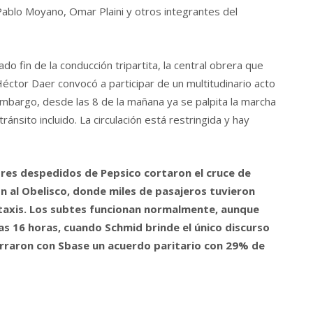
Pablo Moyano, Omar Plaini y otros integrantes del
ado fin de la conducción tripartita, la central obrera que
Héctor Daer convocó a participar de un multitudinario acto
embargo, desde las 8 de la mañana ya se palpita la marcha
ránsito incluido. La circulación está restringida y hay
dores despedidos de Pepsico cortaron el cruce de
ron al Obelisco, donde miles de pasajeros tuvieron
 taxis. Los subtes funcionan normalmente, aunque
s 16 horas, cuando Schmid brinde el único discurso
erraron con Sbase un acuerdo paritario con 29% de