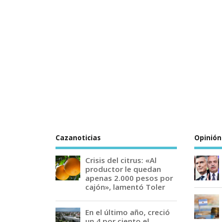
Cazanoticias
Opinión
Crisis del citrus: «Al
productor le quedan
apenas 2.000 pesos por
cajón», lamentó Toler
En el último año, creció
un 4 por ciento el