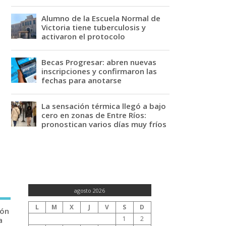
Alumno de la Escuela Normal de
Victoria tiene tuberculosis y
activaron el protocolo
Becas Progresar: abren nuevas
inscripciones y confirmaron las
fechas para anotarse
La sensación térmica llegó a bajo
cero en zonas de Entre Ríos:
pronostican varios días muy fríos
agosto 2026
L
M
X
J
V
S
D
ión
1
2
a