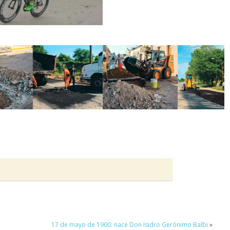
17 de mayo de 1900: nace Don Isidro Gerónimo Balbi
»