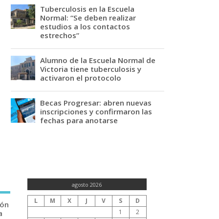
Tuberculosis en la Escuela
Normal: “Se deben realizar
estudios a los contactos
estrechos”
Alumno de la Escuela Normal de
Victoria tiene tuberculosis y
activaron el protocolo
Becas Progresar: abren nuevas
inscripciones y confirmaron las
fechas para anotarse
agosto 2026
L
M
X
J
V
S
D
ión
1
2
a