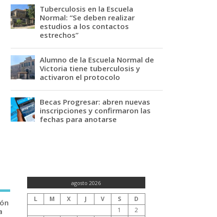
Tuberculosis en la Escuela
Normal: “Se deben realizar
estudios a los contactos
estrechos”
Alumno de la Escuela Normal de
Victoria tiene tuberculosis y
activaron el protocolo
Becas Progresar: abren nuevas
inscripciones y confirmaron las
fechas para anotarse
agosto 2026
L
M
X
J
V
S
D
ión
1
2
a