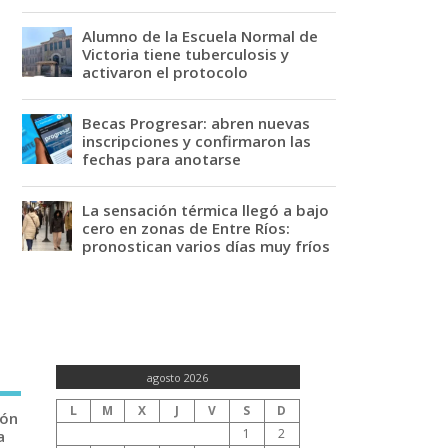
Alumno de la Escuela Normal de
Victoria tiene tuberculosis y
activaron el protocolo
Becas Progresar: abren nuevas
inscripciones y confirmaron las
fechas para anotarse
La sensación térmica llegó a bajo
cero en zonas de Entre Ríos:
pronostican varios días muy fríos
agosto 2026
L
M
X
J
V
S
D
ión
1
2
a