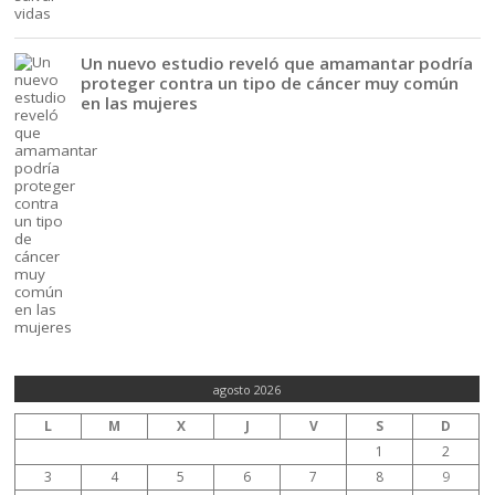
Un nuevo estudio reveló que amamantar podría
proteger contra un tipo de cáncer muy común
en las mujeres
agosto 2026
L
M
X
J
V
S
D
1
2
3
4
5
6
7
8
9