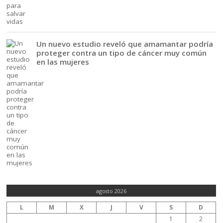
Un nuevo estudio reveló que amamantar podría
proteger contra un tipo de cáncer muy común
en las mujeres
agosto 2026
L
M
X
J
V
S
D
1
2