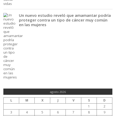
Un nuevo estudio reveló que amamantar podría
proteger contra un tipo de cáncer muy común
en las mujeres
agosto 2026
L
M
X
J
V
S
D
1
2
3
4
5
6
7
8
9