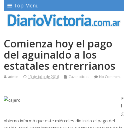
Top Menu
Comienza hoy el pago
del aguinaldo a los
estatales entrerrianos
admin
13 de julio de 2016
Cazanoticias
No Comment
E
l
g
obierno informó que este miércoles dio inicio el pago del