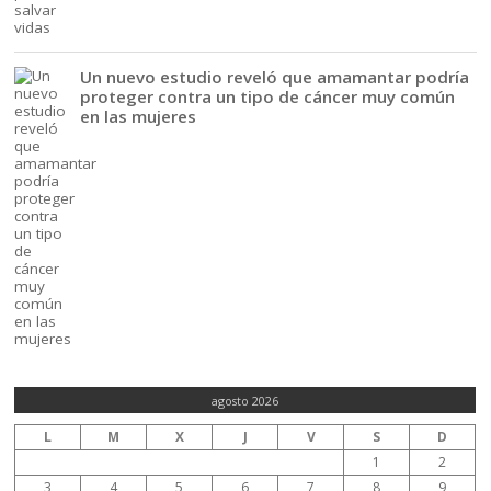
Un nuevo estudio reveló que amamantar podría
proteger contra un tipo de cáncer muy común
en las mujeres
agosto 2026
L
M
X
J
V
S
D
1
2
3
4
5
6
7
8
9