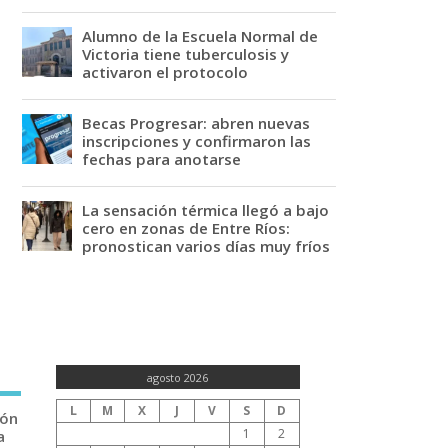
Alumno de la Escuela Normal de
Victoria tiene tuberculosis y
activaron el protocolo
Becas Progresar: abren nuevas
inscripciones y confirmaron las
fechas para anotarse
La sensación térmica llegó a bajo
cero en zonas de Entre Ríos:
pronostican varios días muy fríos
agosto 2026
L
M
X
J
V
S
D
ión
1
2
a