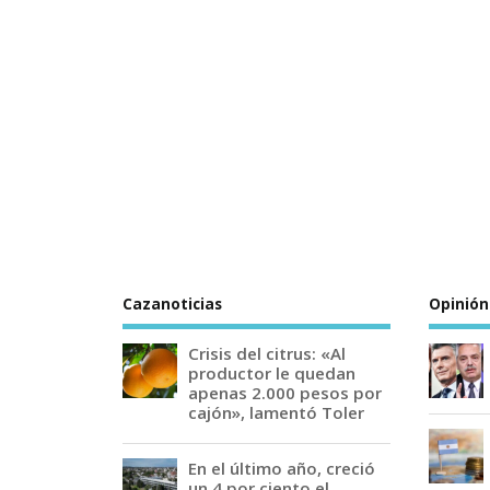
Cazanoticias
Opinión
Crisis del citrus: «Al
productor le quedan
apenas 2.000 pesos por
cajón», lamentó Toler
En el último año, creció
un 4 por ciento el