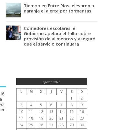
Tiempo en Entre Ríos: elevaron a
naranja el alerta por tormentas
Comedores escolares: el
Gobierno apelará el fallo sobre
provisión de alimentos y aseguró
que el servicio continuará
agosto 2026
L
M
X
J
V
S
D
eló
1
2
a
po
3
4
5
6
7
8
9
 en
10
11
12
13
14
15
16
17
18
19
20
21
22
23
24
25
26
27
28
29
30