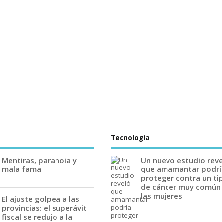
Tecnología
Mentiras, paranoia y
Un nuevo estudio rev
mala fama
que amamantar podrí
proteger contra un ti
de cáncer muy común
las mujeres
El ajuste golpea a las
provincias: el superávit
fiscal se redujo a la