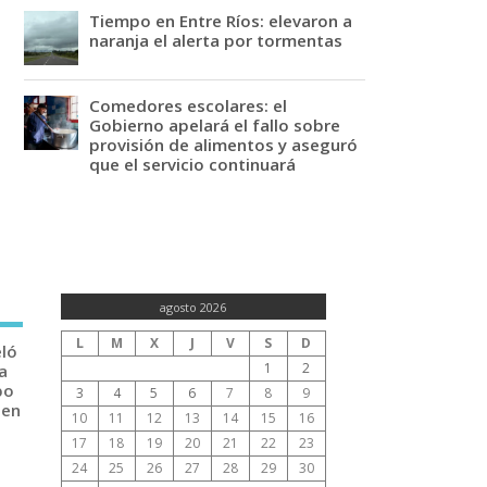
Tiempo en Entre Ríos: elevaron a
naranja el alerta por tormentas
Comedores escolares: el
Gobierno apelará el fallo sobre
provisión de alimentos y aseguró
que el servicio continuará
agosto 2026
L
M
X
J
V
S
D
eló
1
2
a
po
3
4
5
6
7
8
9
 en
10
11
12
13
14
15
16
17
18
19
20
21
22
23
24
25
26
27
28
29
30