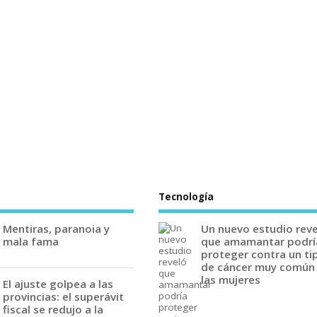
Tecnología
Mentiras, paranoia y
Un nuevo estudio rev
mala fama
que amamantar podrí
proteger contra un ti
de cáncer muy común
las mujeres
El ajuste golpea a las
provincias: el superávit
fiscal se redujo a la