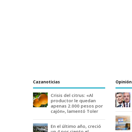
Cazanoticias
Opinión
Crisis del citrus: «Al
productor le quedan
apenas 2.000 pesos por
cajón», lamentó Toler
En el último año, creció
un 4 por ciento el