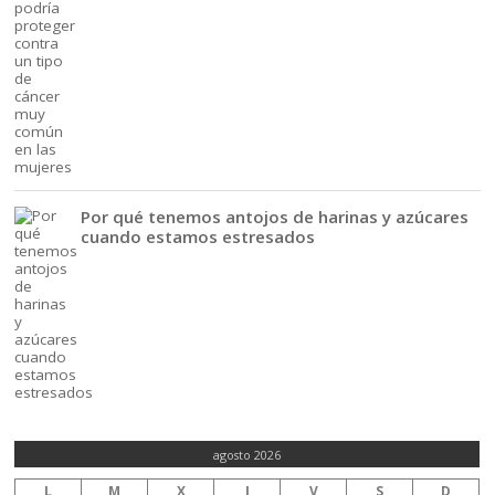
Por qué tenemos antojos de harinas y azúcares
cuando estamos estresados
agosto 2026
L
M
X
J
V
S
D