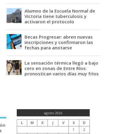
Alumno de la Escuela Normal de
Victoria tiene tuberculosis y
activaron el protocolo
Becas Progresar: abren nuevas
inscripciones y confirmaron las
fechas para anotarse
La sensación térmica llegó a bajo
cero en zonas de Entre Ríos:
pronostican varios días muy fríos
agosto 2026
L
M
X
J
V
S
D
ión
1
2
a