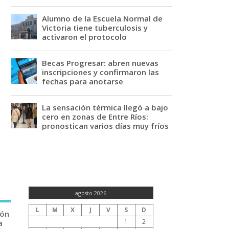
Alumno de la Escuela Normal de
Victoria tiene tuberculosis y
activaron el protocolo
Becas Progresar: abren nuevas
inscripciones y confirmaron las
fechas para anotarse
La sensación térmica llegó a bajo
cero en zonas de Entre Ríos:
pronostican varios días muy fríos
agosto 2026
L
M
X
J
V
S
D
ión
1
2
a