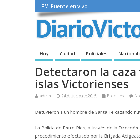
FM Puente en vivo
Hoy
Ciudad
Policiales
Nacional
Detectaron la caza 
islas Victorienses
admin
24 de junio de 2015
Policiales
No
Detuvieron a un hombre de Santa Fe cazando nutri
La Policía de Entre Ríos, a través de la Direcció
procedimiento efectuado por la Brigada Abigeato