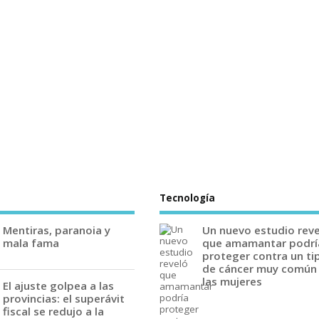
Tecnología
Mentiras, paranoia y
Un nuevo estudio rev
mala fama
que amamantar podrí
proteger contra un ti
de cáncer muy común
las mujeres
El ajuste golpea a las
provincias: el superávit
fiscal se redujo a la