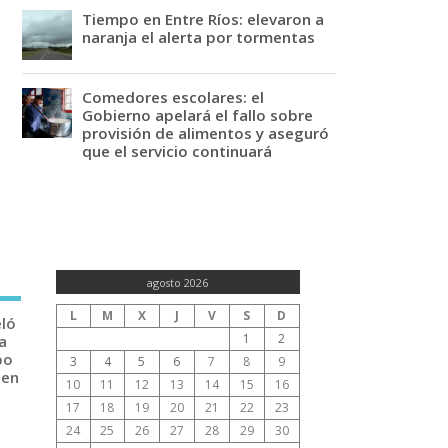
Tiempo en Entre Ríos: elevaron a
naranja el alerta por tormentas
Comedores escolares: el
Gobierno apelará el fallo sobre
provisión de alimentos y aseguró
que el servicio continuará
agosto 2026
L
M
X
J
V
S
D
eló
1
2
a
po
3
4
5
6
7
8
9
 en
10
11
12
13
14
15
16
17
18
19
20
21
22
23
24
25
26
27
28
29
30