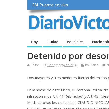
FM Puente en vivo
Hoy
Ciudad
Policiales
Nacional
Detenido por desor
Editor
22 de marzo de 2016
Policiales
N
Dos mayores y tres menores fueron detenidos por
En la noche de este lunes, el Personal Policial t
infracción a los Art. 41º (ebriedad) y Art. 43º (de
Modificatorias los ciudadanos CLAUDIO NICOLAS, 
VICTOR, de 20 años, domiciliado en Calle Laprid