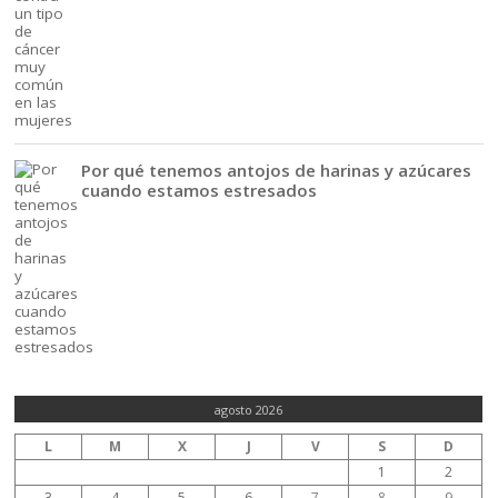
Por qué tenemos antojos de harinas y azúcares
cuando estamos estresados
agosto 2026
L
M
X
J
V
S
D
1
2
3
4
5
6
7
8
9