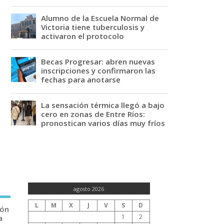
Alumno de la Escuela Normal de
Victoria tiene tuberculosis y
activaron el protocolo
Becas Progresar: abren nuevas
inscripciones y confirmaron las
fechas para anotarse
La sensación térmica llegó a bajo
cero en zonas de Entre Ríos:
pronostican varios días muy fríos
agosto 2026
L
M
X
J
V
S
D
ión
1
2
a