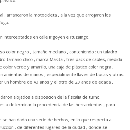
plástico.
l , arrancaron la motocicleta , a la vez que arrojaron los
fuga.
 interceptados en calle irigoyen e Ituzaingo.
so color negro , tamaño mediano , conteniendo : un taladro
dro tamaño chico , marca Makita , tres pack de cables, medida
te color verde y amarillo, una caja de plástico color negra ,
rramientas de manos , especialmente llaves de bocas y otras.
 ser un hombre de 43 años y el otro de 23 años de edada ,
aron alojados a disposcion de la fiscalia de turno.
es a determinar la procedencia de las herramientas , para
ue se han dado una serie de hechos, en lo que respecta a
ucción , de diferentes lugares de la ciudad , donde se