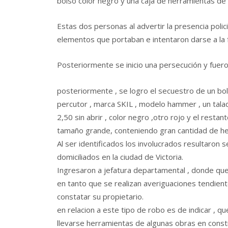
bolso color negro y una caja de herramientas de 
Estas dos personas al advertir la presencia policia
elementos que portaban e intentaron darse a la 
Posteriormente se inicio una persecución y fueron
posteriormente , se logro el secuestro de un bol
percutor , marca SKIL , modelo hammer , un tala
2,50 sin abrir , color negro ,otro rojo y el restan
tamaño grande, conteniendo gran cantidad de he
Al ser identificados los involucrados resultaron
domiciliados en la ciudad de Victoria.
Ingresaron a jefatura departamental , donde qued
en tanto que se realizan averiguaciones tendient
constatar su propietario.
en relacion a este tipo de robo es de indicar , q
llevarse herramientas de algunas obras en constr