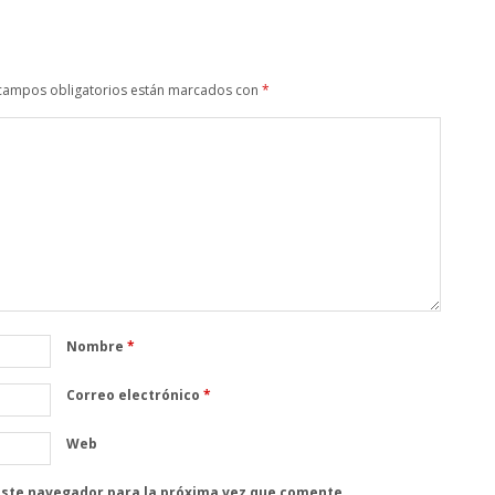
campos obligatorios están marcados con
*
Nombre
*
Correo electrónico
*
Web
este navegador para la próxima vez que comente.