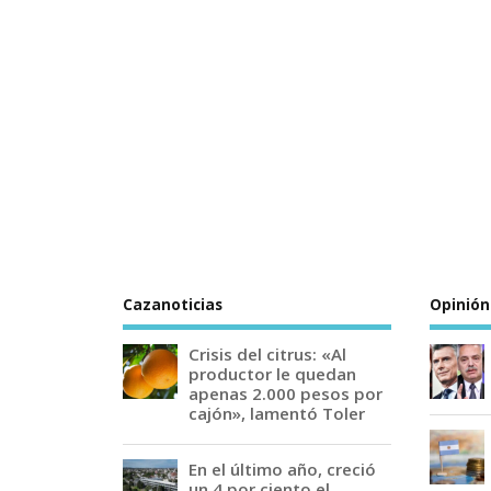
Cazanoticias
Opinión
Crisis del citrus: «Al
productor le quedan
apenas 2.000 pesos por
cajón», lamentó Toler
En el último año, creció
un 4 por ciento el