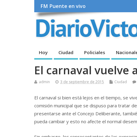
FM Puente en vivo
Hoy
Ciudad
Policiales
Nacional
El carnaval vuelve 
admin
3 de septiembre de 2015
Ciudad
El carnaval si bien está lejos en el tiempo, se vi
comisión municipal que se dispuso para tratar de
presentarse ante el Concejo Deliberante, también
pueda cambiar y esto no afecte el normal desemp
Sin embargo, los representantes de las expresio