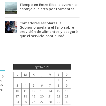
Tiempo en Entre Ríos: elevaron a
naranja el alerta por tormentas
Comedores escolares: el
Gobierno apelará el fallo sobre
provisión de alimentos y aseguró
que el servicio continuará
agosto 2026
L
M
X
J
V
S
D
eló
1
2
a
po
3
4
5
6
7
8
9
 en
10
11
12
13
14
15
16
17
18
19
20
21
22
23
24
25
26
27
28
29
30