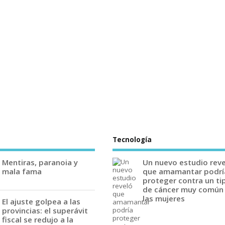
Tecnología
Mentiras, paranoia y
Un nuevo estudio rev
mala fama
que amamantar podrí
proteger contra un ti
de cáncer muy común
las mujeres
El ajuste golpea a las
provincias: el superávit
fiscal se redujo a la