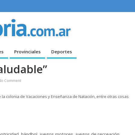
es
Provinciales
Deportes
Saludable”
No Comment
la colonia de Vacaciones y Enseñanza de Natación, entre otras cosas
 motricidad, hándbol, juegos motores, juegos de recreación,