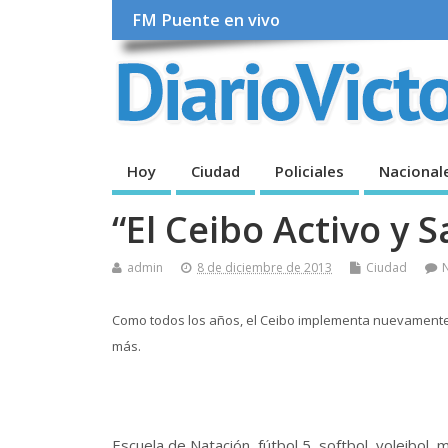
FM Puente en vivo
Hoy
Ciudad
Policiales
Nacional
“El Ceibo Activo y 
admin
8 de diciembre de 2013
Ciudad
Como todos los años, el Ceibo implementa nuevamente 
más.
Escuela de Natación, fútbol 5, softbol, voleibol,