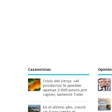
Cazanoticias
Opinión
Crisis del citrus: «Al
productor le quedan
apenas 2.000 pesos por
cajón», lamentó Toler
En el último año, creció
un 4 por ciento el