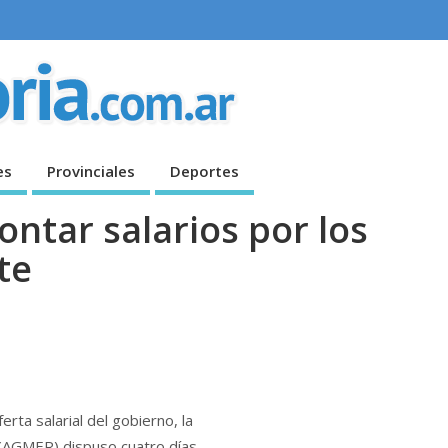
es
Provinciales
Deportes
ntar salarios por los
te
rta salarial del gobierno, la
 (AGMER) dispuso cuatro días