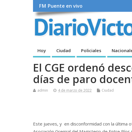
FM Puente en vivo
Hoy
Ciudad
Policiales
Nacional
El CGE ordenó desco
días de paro docen
admin
4 de marzo de 2022
Ciudad
Este jueves, y en disconformidad con la última ofe
Asociación Gremial del Magisterio de Entre Ríos