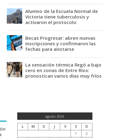
Alumno de la Escuela Normal de
Victoria tiene tuberculosis y
activaron el protocolo
Becas Progresar: abren nuevas
inscripciones y confirmaron las
fechas para anotarse
La sensación térmica llegó a bajo
cero en zonas de Entre Ríos:
pronostican varios días muy fríos
agosto 2026
L
M
X
J
V
S
D
ión
1
2
a