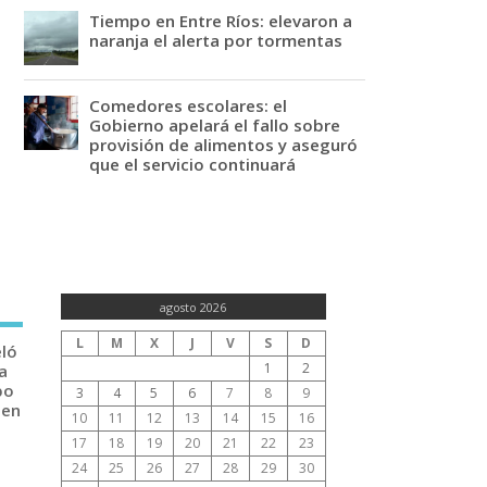
Tiempo en Entre Ríos: elevaron a
naranja el alerta por tormentas
Comedores escolares: el
Gobierno apelará el fallo sobre
provisión de alimentos y aseguró
que el servicio continuará
agosto 2026
L
M
X
J
V
S
D
eló
1
2
a
po
3
4
5
6
7
8
9
 en
10
11
12
13
14
15
16
17
18
19
20
21
22
23
24
25
26
27
28
29
30