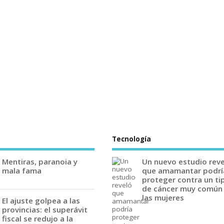
Tecnología
Mentiras, paranoia y
Un nuevo estudio rev
mala fama
que amamantar podrí
proteger contra un ti
de cáncer muy común
las mujeres
El ajuste golpea a las
provincias: el superávit
fiscal se redujo a la