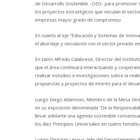
de Desarrollo Sostenible –ODS- para promover su
los proyectos estratégicos que vinculan el sector
empresas mayor grado de compromiso.
En cuanto al eje “Educación y Sistemas de Innova
el abordaje y vinculación con el sector privado e
En tanto Alfredo Calabrese, Director del Institu
que el área continuará interactuando y cooperand
realizar estudios e investigaciones sobre la real
propuestas y proyectos de interés para el desarro
Luego Diego
Adamson
,
Miembro de la Mesa Direc
en su exposición denominada “De la Responsabilid
llevar adelante una agenda sostenible consensua
los diez Principios Universales en cuatro temátic
Luego Christian Leroux; Jefe del Departamento 