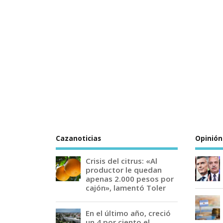
Cazanoticias
Opinión
Crisis del citrus: «Al
productor le quedan
apenas 2.000 pesos por
cajón», lamentó Toler
En el último año, creció
un 4 por ciento el