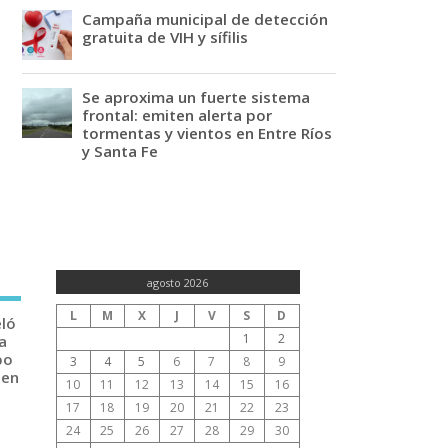
Campaña municipal de detección
gratuita de VIH y sífilis
Se aproxima un fuerte sistema
frontal: emiten alerta por
tormentas y vientos en Entre Ríos
y Santa Fe
agosto 2026
L
M
X
J
V
S
D
eló
1
2
a
po
3
4
5
6
7
8
9
 en
10
11
12
13
14
15
16
17
18
19
20
21
22
23
24
25
26
27
28
29
30