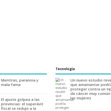
Tecnología
Mentiras, paranoia y
Un nuevo estudio rev
mala fama
que amamantar podrí
proteger contra un ti
de cáncer muy común
las mujeres
El ajuste golpea a las
provincias: el superávit
fiscal se redujo a la