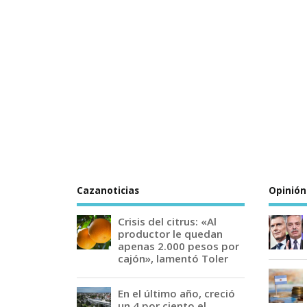
Cazanoticias
Opinión
Crisis del citrus: «Al
productor le quedan
apenas 2.000 pesos por
cajón», lamentó Toler
En el último año, creció
un 4 por ciento el