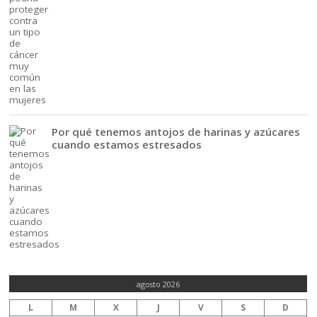
Por qué tenemos antojos de harinas y azúcares
cuando estamos estresados
agosto 2026
L
M
X
J
V
S
D