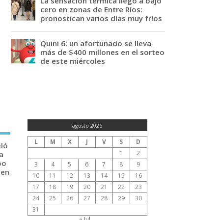
La sensación térmica llegó a bajo
cero en zonas de Entre Ríos:
pronostican varios días muy fríos
Quini 6: un afortunado se lleva
más de $400 millones en el sorteo
de este miércoles
agosto 2026
L
M
X
J
V
S
D
eló
1
2
a
po
3
4
5
6
7
8
9
 en
10
11
12
13
14
15
16
17
18
19
20
21
22
23
24
25
26
27
28
29
30
31
« Jul