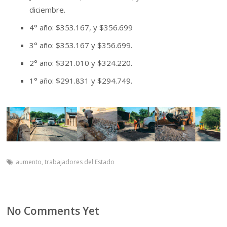
diciembre.
4° año: $353.167, y $356.699
3° año: $353.167 y $356.699.
2° año: $321.010 y $324.220.
1° año: $291.831 y $294.749.
aumento
,
trabajadores del Estado
No Comments Yet