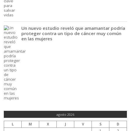
Un nuevo estudio reveló que amamantar podría
proteger contra un tipo de cáncer muy común
en las mujeres
agosto 2026
L
M
X
J
V
S
D
1
2