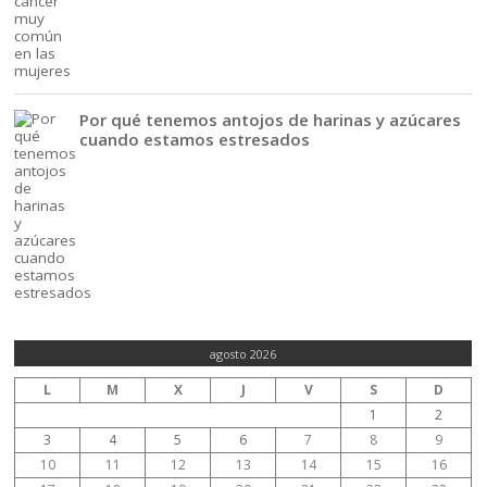
Por qué tenemos antojos de harinas y azúcares
cuando estamos estresados
agosto 2026
L
M
X
J
V
S
D
1
2
3
4
5
6
7
8
9
10
11
12
13
14
15
16